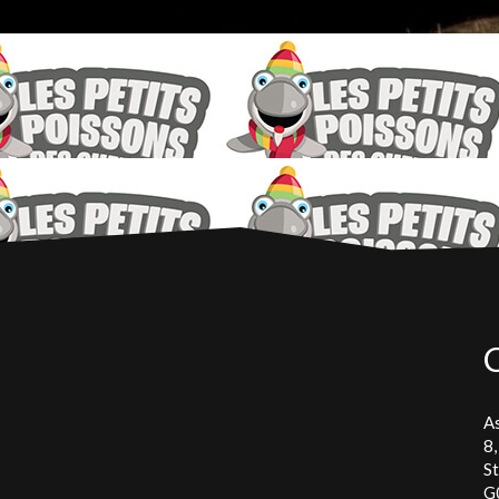
As
8,
S
G