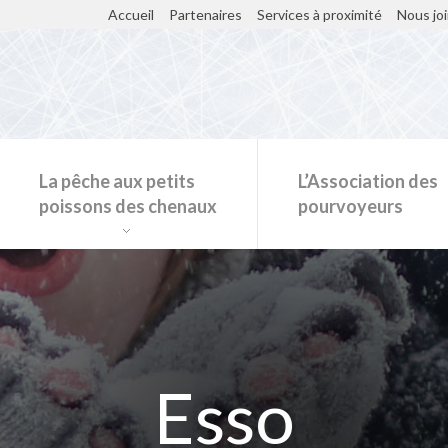
Accueil
Partenaires
Services à proximité
Nous jo
La pêche aux petits
L’Association des
poissons des chenaux
pourvoyeurs
Restaurants et kiosques sur la glace
Esso