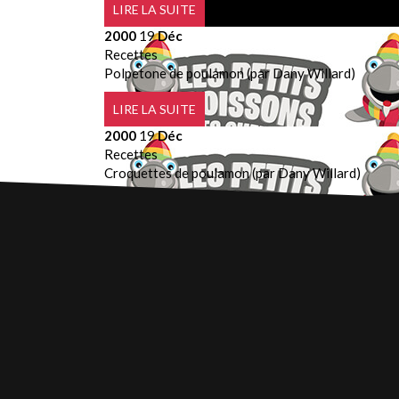
LIRE LA SUITE
2000
19
Déc
Recettes
Polpetone de poulamon (par Dany Willard)
LIRE LA SUITE
2000
19
Déc
Recettes
Croquettes de poulamon (par Dany Willard)
LIRE LA SUITE