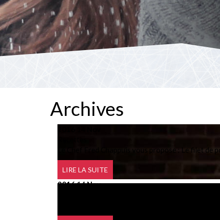
Archives
2016
14
Nov
Recettes
Le Chef Fred Chappuis vous propose : Le filet de po
LIRE LA SUITE
2016
14
Nov
Recettes
Le Chef Dany Willard vous propose : Le fish and c