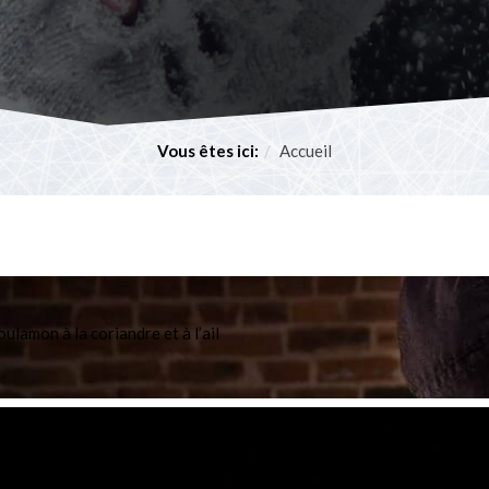
Vous êtes ici:
Accueil
ulamon à la coriandre et à l’ail
hips à la Maudite