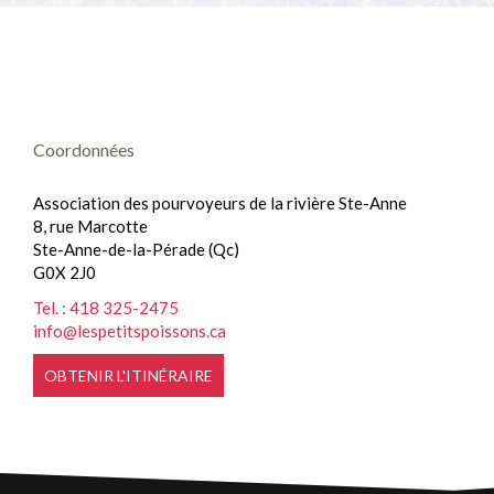
POURVOYEURS
Techniques et règlements
PARTENAIRES
Concours et tirages
SERVICES À PROXIMITÉ
Poulamon atlantique
Coordonnées
NOUS JOINDRE
Quoi faire avec le poisson?
Association des pourvoyeurs de la rivière Ste-Anne
Histoire de pêche
8, rue Marcotte
Ste-Anne-de-la-Pérade (Qc)
Restaurants et kiosques sur la glace
G0X 2J0
Tel. : 418 325-2475
info@lespetitspoissons.ca
OBTENIR L'ITINÉRAIRE