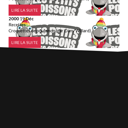
LIRE LA SUITE
2000
19
Déc
Recettes
Croquettes de poulamon (par Dany Willard)
LIRE LA SUITE