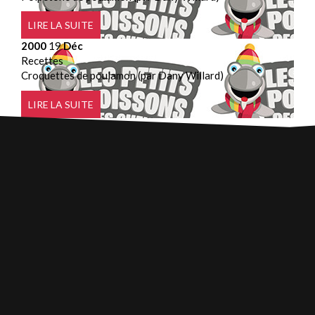
LIRE LA SUITE
2000
19
Déc
Recettes
Croquettes de poulamon (par Dany Willard)
LIRE LA SUITE