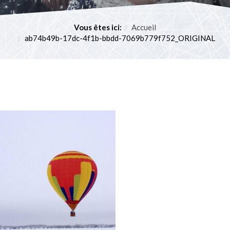
POURVOYEURS
Techniques et règlements
PARTENAIRES
Vous êtes ici:
Accueil
Concours et tirages
ab74b49b-17dc-4f1b-bbdd-7069b779f752_ORIGINAL
SERVICES À PROXIMITÉ
Poulamon atlantique
NOUS JOINDRE
Quoi faire avec le poisson?
Histoire de pêche
Restaurants et kiosques sur la glace