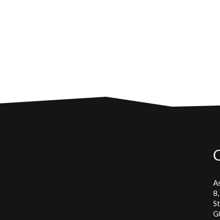
As
8,
S
G