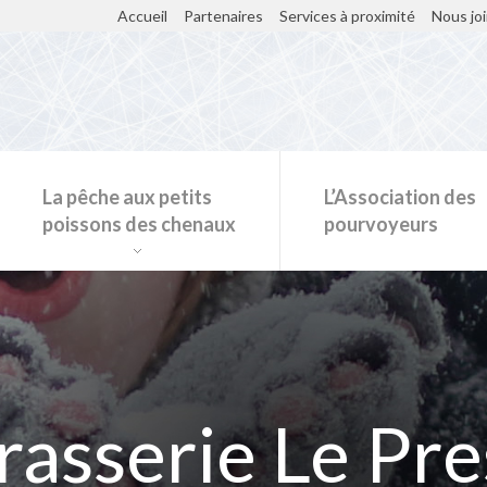
Accueil
Partenaires
Services à proximité
Nous jo
La pêche aux petits
L’Association des
poissons des chenaux
pourvoyeurs
Restaurants et kiosques sur la glace
asserie Le Pr