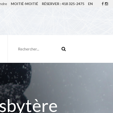
indre
MOITIÉ-MOITIÉ
RÉSERVER : 418 325-2475
EN
esbytère