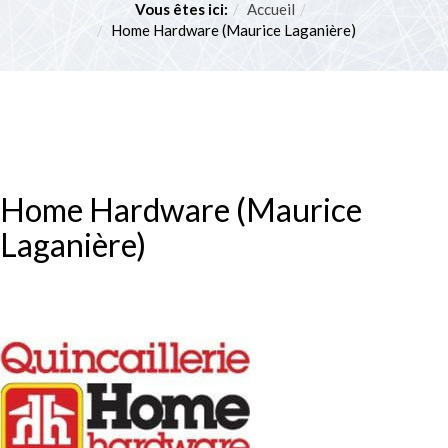
POURVOYEURS
Vous êtes ici:
Accueil
Techniques et règlements
Home Hardware (Maurice Laganière)
PARTENAIRES
Concours et tirages
SERVICES À PROXIMITÉ
Poulamon atlantique
NOUS JOINDRE
Quoi faire avec le poisson?
Histoire de pêche
Home Hardware (Maurice
Restaurants et kiosques sur la glace
Laganière)