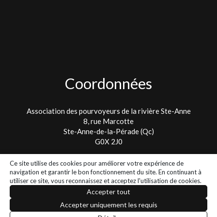
Coordonnées
Association des pourvoyeurs de la rivière Ste-Anne
8, rue Marcotte
Ste-Anne-de-la-Pérade (Qc)
G0X 2J0
Tel. : 418 325-2475
Ce site utilise des cookies pour améliorer votre expérience de
info@lespetitspoissons.ca
navigation et garantir le bon fonctionnement du site. En continuant à
utiliser ce site, vous reconnaissez et acceptez l'utilisation de cookies.
Accepter tout
2026 - Tous droits réservés - Association des pourvoyeurs de la
Accepter uniquement les requis
rivière Ste-Anne |
POLITIQUE DE CONFIDENTIALITÉ
// Smartic -