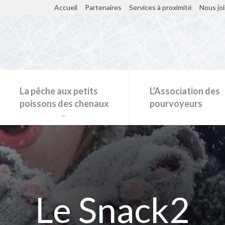
Accueil
Partenaires
Services à proximité
Nous jo
La pêche aux petits
L’Association des
poissons des chenaux
pourvoyeurs
Restaurants et kiosques sur la glace
Le Snack2