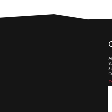
As
8,
S
G
Te
in