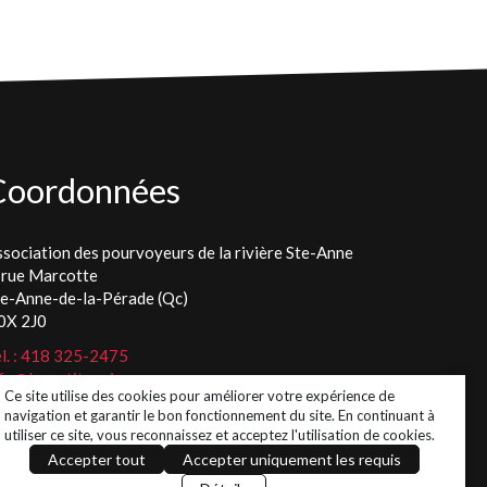
Coordonnées
sociation des pourvoyeurs de la rivière Ste-Anne
 rue Marcotte
te-Anne-de-la-Pérade (Qc)
0X 2J0
l. : 418 325-2475
fo@lespetitspoissons.ca
Ce site utilise des cookies pour améliorer votre expérience de
navigation et garantir le bon fonctionnement du site. En continuant à
utiliser ce site, vous reconnaissez et acceptez l'utilisation de cookies.
Accepter tout
Accepter uniquement les requis