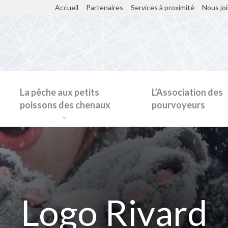
Accueil
Partenaires
Services à proximité
Nous jo
La pêche aux petits
L’Association des
poissons des chenaux
pourvoyeurs
Restaurants et kiosques sur la glace
Logo Rivard