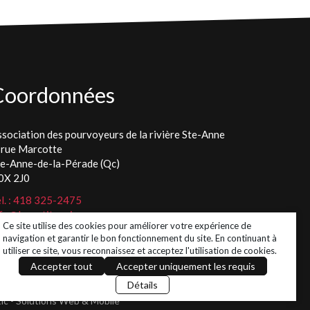
Coordonnées
sociation des pourvoyeurs de la rivière Ste-Anne
 rue Marcotte
te-Anne-de-la-Pérade (Qc)
0X 2J0
l. : 418 325-2475
fo@lespetitspoissons.ca
Ce site utilise des cookies pour améliorer votre expérience de
navigation et garantir le bon fonctionnement du site. En continuant à
utiliser ce site, vous reconnaissez et acceptez l'utilisation de cookies.
Accepter tout
Accepter uniquement les requis
Détails
tic - Solutions Web & Mobile