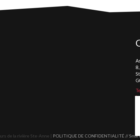
As
8,
S
G
Te
in
rs de la rivière Ste-Anne |
POLITIQUE DE CONFIDENTIALITÉ
// Smar