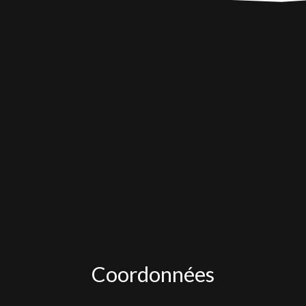
Coordonnées