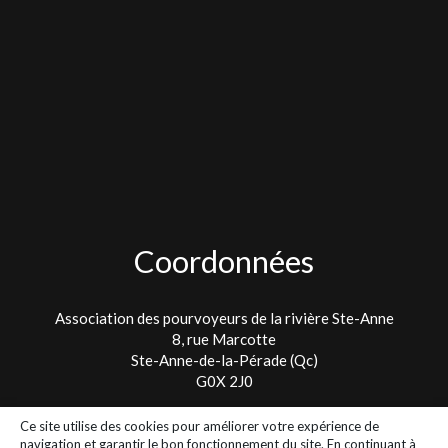
Coordonnées
Association des pourvoyeurs de la rivière Ste-Anne
8, rue Marcotte
Ste-Anne-de-la-Pérade (Qc)
G0X 2J0
Tel. : 418 325-2475
Ce site utilise des cookies pour améliorer votre expérience de
info@lespetitspoissons.ca
navigation et garantir le bon fonctionnement du site. En continuant à