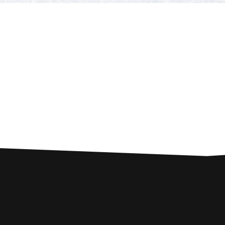
POURVOYEURS
Techniques et règlements
PARTENAIRES
Concours et tirages
SERVICES À PROXIMITÉ
Poulamon atlantique
NOUS JOINDRE
Quoi faire avec le poisson?
Histoire de pêche
Restaurants et kiosques sur la glace