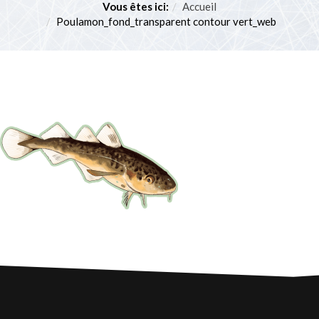
POURVOYEURS
Vous êtes ici:
Accueil
Techniques et règlements
Poulamon_fond_transparent contour vert_web
PARTENAIRES
Concours et tirages
SERVICES À PROXIMITÉ
Poulamon atlantique
NOUS JOINDRE
Quoi faire avec le poisson?
Histoire de pêche
Restaurants et kiosques sur la glace