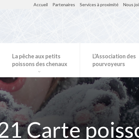
Accueil
Partenaires
Services à proximité
Nous jo
La pêche aux petits
L’Association des
poissons des chenaux
pourvoyeurs
Restaurants et kiosques sur la glace
21 Carte poiss