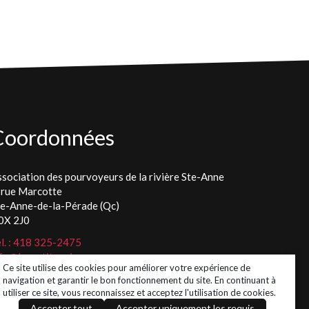
Coordonnées
sociation des pourvoyeurs de la rivière Ste-Anne
 rue Marcotte
te-Anne-de-la-Pérade (Qc)
0X 2J0
l. : 418 325-2475
fo@lespetitspoissons.ca
Ce site utilise des cookies pour améliorer votre expérience de
navigation et garantir le bon fonctionnement du site. En continuant à
utiliser ce site, vous reconnaissez et acceptez l'utilisation de cookies.
Accepter tout
Accepter uniquement les requis