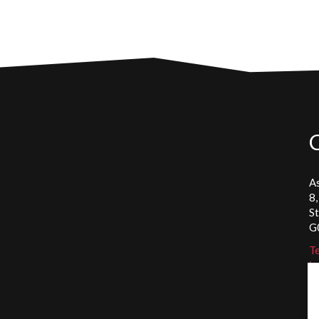
As
8,
S
G
Te
in